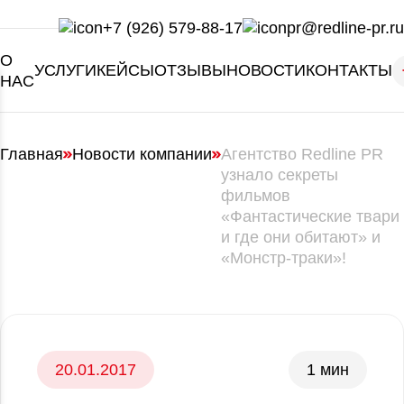
+7 (926) 579-88-17
pr@redline-pr.ru
О
УСЛУГИ
КЕЙСЫ
ОТЗЫВЫ
НОВОСТИ
КОНТАКТЫ
НАС
Главная
Новости компании
Агентство Redline PR
узнало секреты
фильмов
«Фантастические твари
и где они обитают» и
«Монстр-траки»!
20.01.2017
1 мин