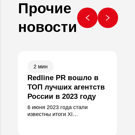
Прочие
новости
2 мин
Redline PR вошло в
Пр
ТОП лучших агентств
Ка
России в 2023 году
К 2
зар
6 июня 2023 года стали
сре
известны итоги XI
инф
Национального рейтинга
бо
коммуникационных компаний
одн