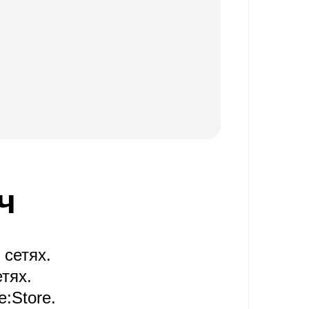
ч
сетях.
тях.
:Store.