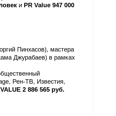
еловек
и
PR Value 947 000
оргий Пинхасов), мастера
жама Джурабаев) в рамках
 общественный
lage, Рен-ТВ, Известия,
VALUE 2 886 565 руб.