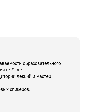
Охват
870 000 000
аваемости образовательного
я re:Store;
итории лекций и мастер-
вых спикеров.