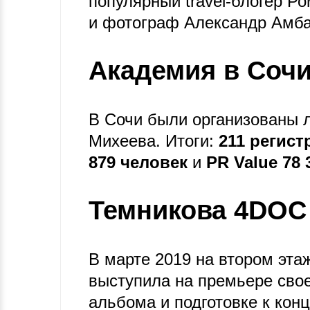
популярный travel-блогер Р
и фотограф Александр Амба
Академия в Соч
В Сочи были организованы 
Михеева. Итоги:
211 регист
879 человек
и
PR Value 78 
Темникова 4DOC
В марте 2019 на втором эта
выступила на премьере сво
альбома и подготовке к конц