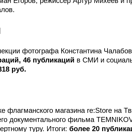
оман Егоров, режиссер Артур Михеев и
лов.
и
лекции фотографа Константина Чалабов
раций,
46 публикаций
в СМИ и социаль
318 руб.
же флагманского магазина re:Store на 
его документального фильма TEMNIKOV
ертному туру. Итоги:
более 20 публика