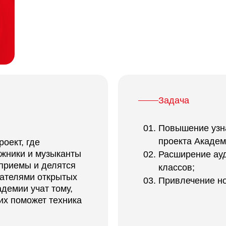
PR Value
3,6 млн ₽
Задача
Повышение узн
проекта Академи
роект, где
жники и музыканты
Расширение ауд
приемы и делятся
классов;
шателями открытых
Привлечение но
демии учат тому,
 их поможет техника