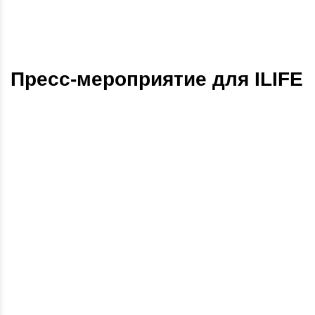
Пресс-мероприятие для ILIFE
PR Value
1,2 млн ₽
Представители СМИ
27
3