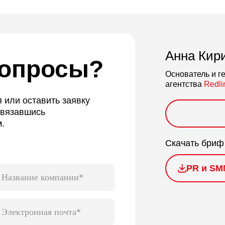
Анна Кир
вопросы?
Основатель и г
агентства
Redli
 или оставить заявку
связавшись
.
Скачать бриф
PR и SM