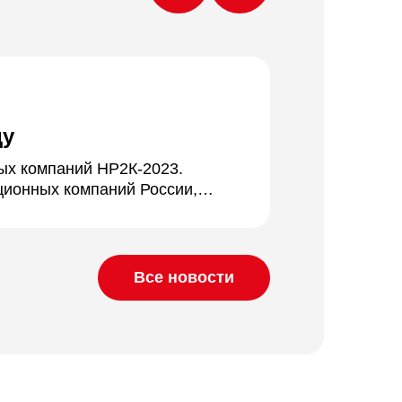
6 мин
ду
Продвиже
ных компаний НР2К-2023.
К 2023 году 
ционных компаний России,
используют о
Все новости