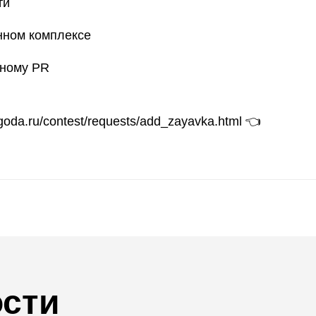
ти
нном комплексе
вному PR
sgoda.ru/contest/requests/add_zayavka.html
👈
ости