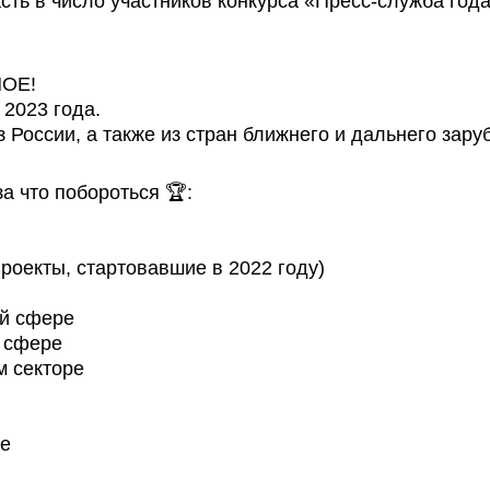
сть в число участников конкурса «Пресс-служба год
НОЕ!
 2023 года.
з России, а также из стран ближнего и дальнего зару
а что побороться 🏆:
проекты, стартовавшие в 2022 году)
ой сфере
й сфере
м секторе
се