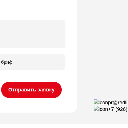
 бриф
pr@redli
+7 (926)