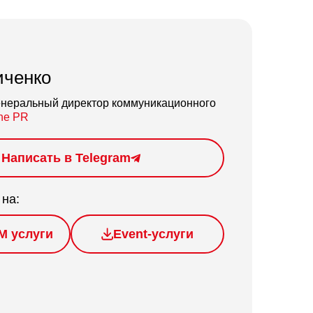
иченко
енеральный директор коммуникационного
ne PR
Написать в Telegram
 на:
M услуги
Event-услуги