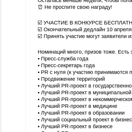
Осталась меньше недели, чтобы попа
⏰ Не проспите свою награду!
☑️ УЧАСТИЕ В КОНКУРСЕ БЕСПЛАТ
☑️ Окончательный дедлайн 10 апреля
☑️ Принять участие могут заявители и
Номинаций много, призов тоже. Есть з
• Пресс-служба года
• Пресс-секретарь года
• PR с нуля (к участию принимаются 
• Продвижение территорий
• Лучший PR-проект в государственн
• Лучший PR-проект в муниципально
• Лучший PR-проект в некоммерческо
• Лучший PR-проект в медицине
• Лучший PR-проект в образовании
• Лучший социальный проект в бизне
• Лучший PR-проект в бизнесе