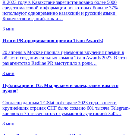
К 2023 году в Казахстане зарегистрировано более 5000
средств массовой информации, из которых больше 37%
используют одновременно казахский и русский языки.
Количество изданий, как и…
3 мин
Итоги PR-продвижения премии Team Awards!
20 апреля в Москве прошла церемония вручения премии в
области создания сильных команд Team Awards 2023. В этот
раз агентство Redline PR выступило в роли…
8 мин
Публикации в TG. Мы делаем и знаем, зачем вам это
нужно!
Согласно данным TGStat, в феврале 2023 года, в шести
крупнейших странах СНГ было создано 601 тысяча Telegram-
каналов и 75 тысяч чатов с суммарной аудиторией 3.45…
8 мин