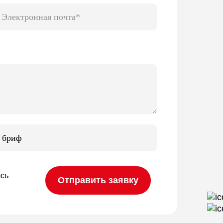
 бриф
юсь