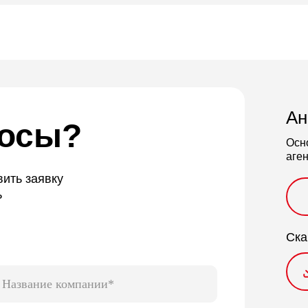
Ан
росы?
Осн
аге
ить заявку
ь
Ска