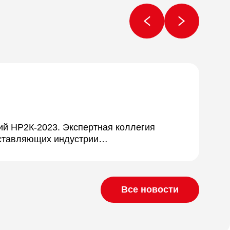
Пр
ий НР2К-2023. Экспертная коллегия
К 2
дставляющих индустрии…
одн
Все новости