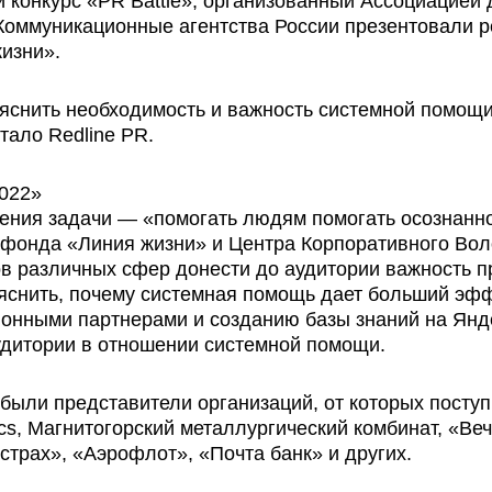
 конкурс «PR Battle», организованный Ассоциацией
Коммуникационные агентства России презентовали р
изни».
ъяснить необходимость и важность системной помощ
тало Redline PR.
шения задачи — «помогать людям помогать осознанн
о фонда «Линия жизни» и Центра Корпоративного Во
в различных сфер донести до аудитории важность п
яснить, почему системная помощь дает больший эфф
онными партнерами и созданию базы знаний на Янде
удитории в отношении системной помощи.
 были представители организаций, от которых пост
ics, Магнитогорский металлургический комбинат, «Ве
страх», «Аэрофлот», «Почта банк» и других.