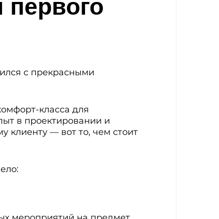
и первого
шился с прекрасными
комфорт-класса для
пыт в проектировании и
 клиенту — вот то, чем стоит
ело:
ных мероприятий на предмет