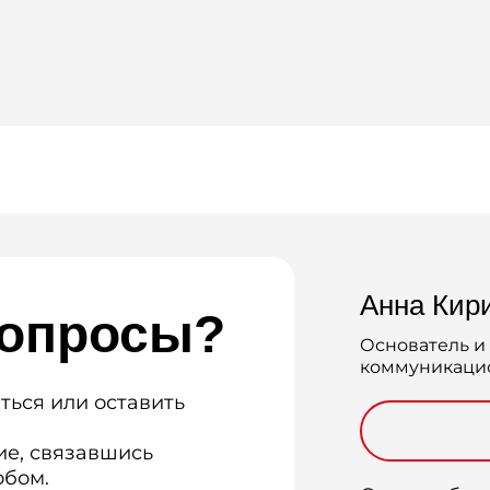
Анна Кир
вопросы?
Основатель и
коммуникацио
ться или оставить
е, связавшись
обом.