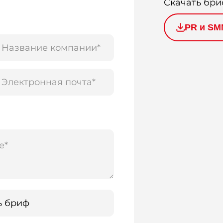
Скачать бри
PR и SM
ь бриф