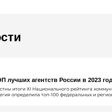
ости
ОП лучших агентств России в 2023 го
вестны итоги XI Национального рейтинга комм
легия определила топ-100 федеральных и рег
вляющих индустрии…