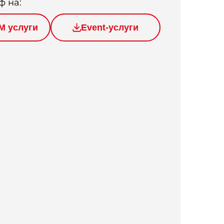
ф на:
M услуги
Event-услуги