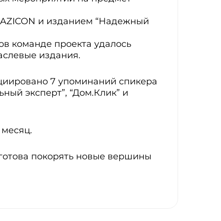
 BAZICON и изданием
“Надежный
ов команде проекта удалось
раслевые издания.
циировано 7 упоминаний спикера
ный эксперт”, “Дом.Клик” и
 месяц.
готова покорять новые вершины