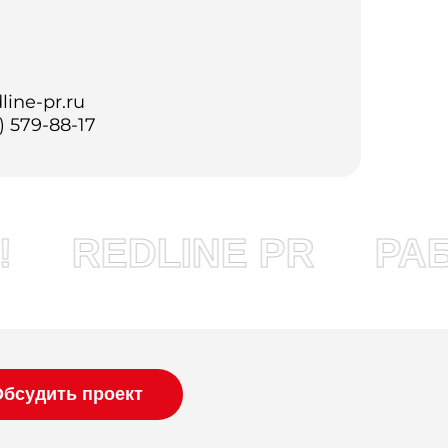
line-pr.ru
) 579-88-17
REDLINE PR
РАБО
Обсудить проект