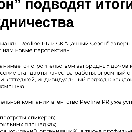
н” подводят итог
удничества
манды Redline PR и СК “Дачный Сезон” завер
т нам новые перспективы!
 занимается строительством загородных домов 
сокие стандарты качества работы, огромный о
и коттеджей, индивидуальный подход к каждому
 помощью.
ельной компании агентство Redline PR уже усп
портреты спикеров;
офильных площадках;
ков, компаний, организаций), а также профиль