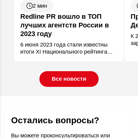
2 мин
Redline PR вошло в ТОП
П
лучших агентств России в
Д
2023 году
К 
за
6 июня 2023 года стали известны
ср
итоги XI Национального рейтинга
ко
коммуникационных компаний
од
НР2К-2023. Экспертная коллегия
яз
определила топ-100 федеральных и
Все новости
региональных коммуникационных
компаний России, представляющих
индустрии…
Остались вопросы?
Вы можете проконсультироваться или